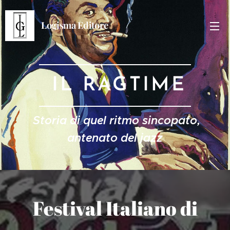
Logisma Editore
IL RAGTIME
Storia di quel ritmo sincopato,
antenato del jazz
Festival Italiano di